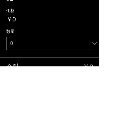
価格
￥0
数量
合計
￥0
確定
このイベントをシェア