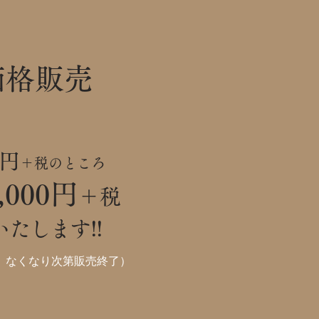
価格販売
0円
＋税のところ
,000円
＋税
たします!!
。なくなり次第販売終了）