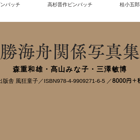
ピンバッチ
高杉晋作ピンバッチ
桂小五郎
勝海舟関係写真集
森重和雄・髙山みな子・三澤敏博
出版舎 風狂童子／ISBN978-4-9909271-6-5 ／
8000円＋