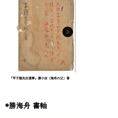
『平子龍先生遺事』勝小吉（海舟の父）著
◉勝海舟 書軸