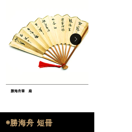
勝海舟筆 扇
◉勝海舟 短冊