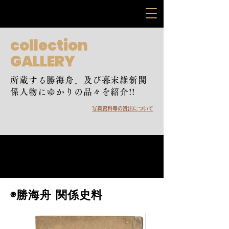
collection
GALLERY
所蔵する勝海舟、及び幕末維新関
係人物にゆかりの品々を紹介!!
写真資料等の貸出について
◉勝海舟 関係史料