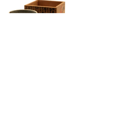
勝海舟手製器（京山焼）
徳川家達から海舟に贈られ
器
◉勝海舟関係史料 その
他