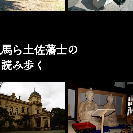
龍馬ら土佐藩士
の
を読み歩く