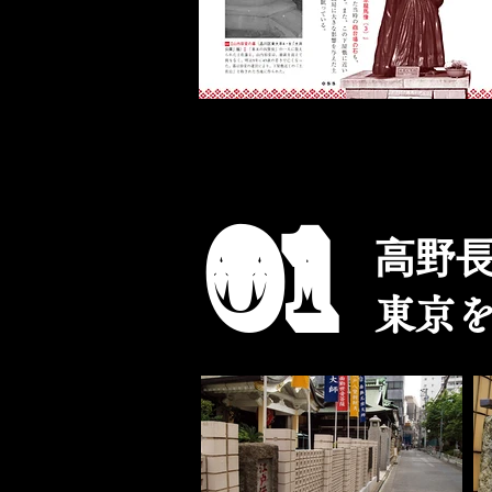
0​1
高野
東京