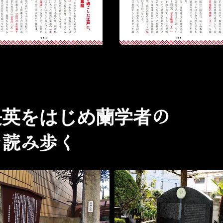
長英をはじめ蘭学者
の
を読み歩く