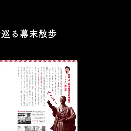
で巡る幕末散歩