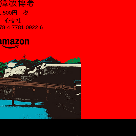
澤
敏
博著
1,500円＋
税
心交社
78-4-7781-0922-6